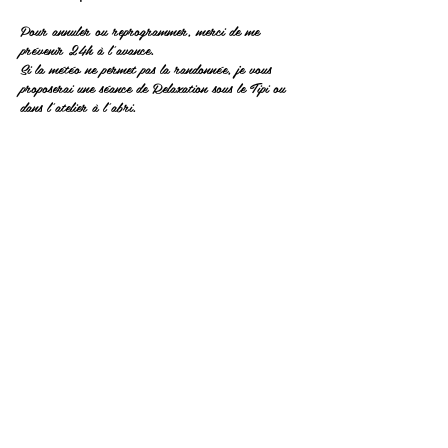
Pour annuler ou reprogrammer, merci de me
prévenir 24h à l'avance.
Si la météo ne permet pas la randonnée, je vous
proposerai une séance de Relaxation sous le Tipi ou
dans l'atelier à l'abri.
Coordonnées
10 Chem. de l'Étang, Vollore-Ville, France
0638686816
lejardindemarie05@gmail.com
lejardindemarie05@gmail.com