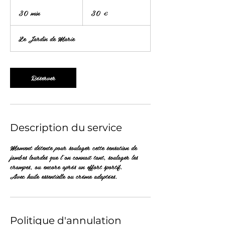
30
euros
30 min
3
30 €
0
m
Le Jardin de Marie
i
n
Réserver
Description du service
Moment détente pour soulager cette sensation de
jambes lourdes que l'on connaît tant, soulager les
crampes, ou encore après un effort sportif.
Avec huile essentielle ou crème adaptées.
Politique d'annulation