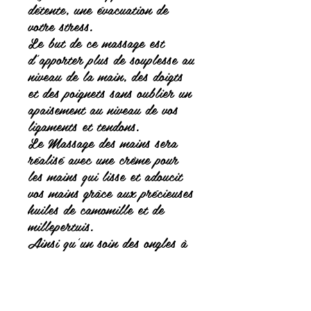
détente, une évacuation de
votre stress.
Le but de ce massage est
d'apporter plus de souplesse au
niveau de la main, des doigts
et des poignets sans oublier un
apaisement au niveau de vos
ligaments et tendons.
Le Massage des mains sera
réalisé avec une crème pour
les mains qui lisse et adoucit
vos mains grâce aux précieuses
huiles de camomille et de
millepertuis.
Ainsi qu'un soin des ongles à
l'huile de Ricin qui constitue
un soin complet pour vos
ongles.
Qu’ils soient ternes, cassants,