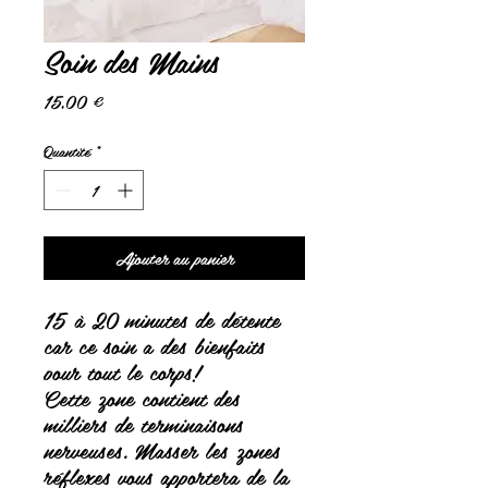
Soin des Mains
Prix
15,00 €
Quantité
*
Ajouter au panier
15 à 20 minutes de détente
car ce soin a des bienfaits
pour tout le corps!
Cette zone contient des
milliers de terminaisons
nerveuses. Masser les zones
réflexes vous apportera de la