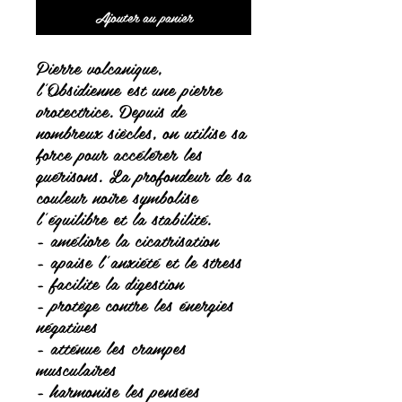
Ajouter au panier
Pierre volcanique,
l'Obsidienne est une pierre
protectrice. Depuis de
nombreux siècles, on utilise sa
force pour accélérer les
guérisons. La profondeur de sa
couleur noire symbolise
l'équilibre et la stabilité.
- améliore la cicatrisation
- apaise l’anxiété et le stress
- facilite la digestion
- protège contre les énergies
négatives
- atténue les crampes
musculaires
- harmonise les pensées