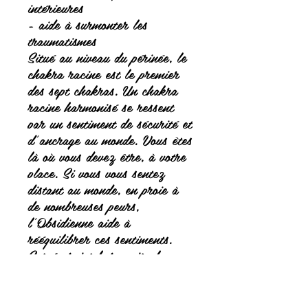
intérieures
- aide à surmonter les
traumatismes
Situé au niveau du périnée, le
chakra racine est le premier
des sept chakras. Un chakra
racine harmonisé se ressent
par un sentiment de sécurité et
d’ancrage au monde. Vous êtes
là où vous devez être, à votre
place. Si vous vous sentez
distant au monde, en proie à
de nombreuses peurs,
l’Obsidienne aide à
rééquilibrer ces sentiments.
Ses énergies harmonise le
chakra racine pour recentrer
le corps et l’esprit au présent.
Centre des énergies invisible,