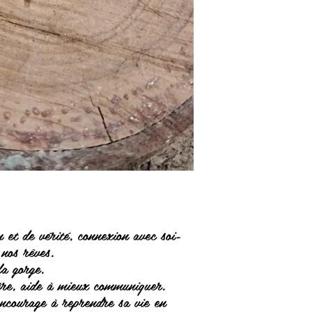
n et de vérité, connexion avec soi-
nos rêves.
a gorge.
re, aide à mieux communiquer.
encourage à reprendre sa vie en