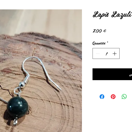
Lapis Lazuli 
Prix
7,00 €
Quantité
*
A