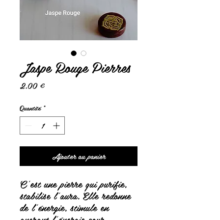
Jaspe Rouge Pierres
Prix
2,00 €
Quantité
*
Ajouter au panier
C'est une pierre qui purifie,
stabilise l'aura. Elle redonne
de l'énergie, stimule en
ancrant l'énergie pour