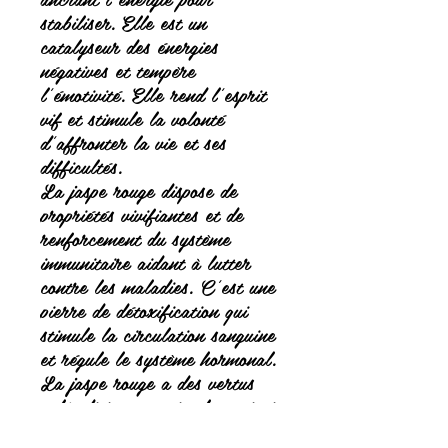
stabiliser. Elle est un
catalyseur des énergies
négatives et tempère
l'émotivité. Elle rend l'esprit
vif et stimule la volonté
d'affronter la vie et ses
difficultés.
La jaspe rouge dispose de
propriétés vivifiantes et de
renforcement du système
immunitaire aidant à lutter
contre les maladies. C'est une
pierre de détoxification qui
stimule la circulation sanguine
et régule le système hormonal.
La jaspe rouge a des vertus
aphrodisiaques, stimulant ainsi
l'activité sexuelle.