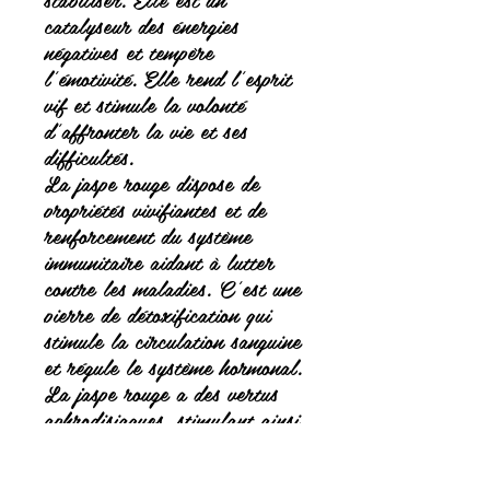
catalyseur des énergies
négatives et tempère
l'émotivité. Elle rend l'esprit
vif et stimule la volonté
d'affronter la vie et ses
difficultés.
La jaspe rouge dispose de
propriétés vivifiantes et de
renforcement du système
immunitaire aidant à lutter
contre les maladies. C'est une
pierre de détoxification qui
stimule la circulation sanguine
et régule le système hormonal.
La jaspe rouge a des vertus
aphrodisiaques, stimulant ainsi
l'activité sexuelle.
Voici quelques-unes de ses