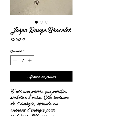
Jaspe Rouge Bracelet
Prix
15,00 €
Quantité
*
Ajouter au panier
C'est une pierre qui purifie,
stabilise l'aura. Elle redonne
de l'énergie, stimule en
ancrant l'énergie pour
stabiliser. Elle est un