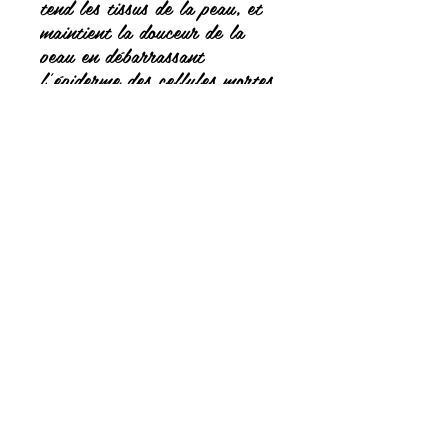
tend les tissus de la peau, et
maintient la douceur de la
peau en débarrassant
l'épiderme des cellules mortes.
Il relaxe le corps et procure
une sensation de bien-être car
le massage active la
circulation sanguine.
Vous pouvez glisser votre
savon à l'intérieur.
lejardindemarie05@gmail.com
https://www.naturohero.fr
© 2023 par Le Jardin de Marie. Créé avec Wix.com