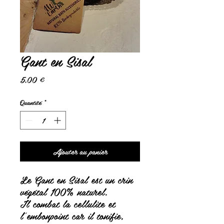
Gant en Sisal
Prix
5,00 €
Quantité
*
Ajouter au panier
Le Gant en Sisal est un crin
végétal 100% naturel.
Il combat la cellulite et
l'embonpoint car il tonifie,