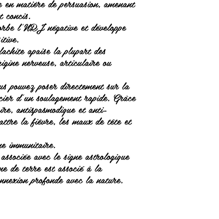
te en matière de persuasion, amenant
t concis.
sorbe l'NRJ négative et développe
tive.
achite apaise la plupart des
rigine nerveuse, articulaire ou
us pouvez poser directement sur la
icier d'un soulagement rapide. Grâce
ire, antispasmodique et anti-
attre la fièvre, les maux de tête et
me immunitaire.
associée avec le signe astrologique
e de terre est associé à la
connexion profonde avec la nature.