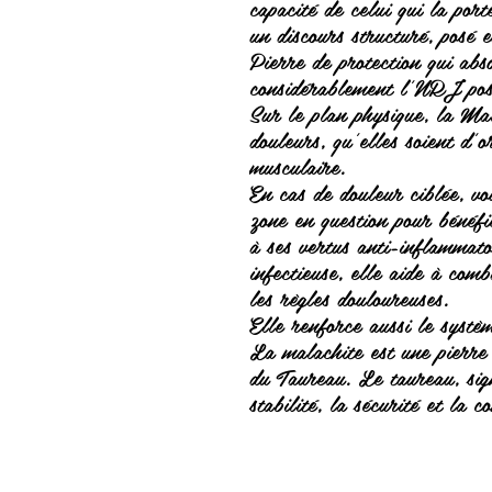
capacité de celui qui la por
un discours structuré, posé e
Pierre de protection qui ab
considérablement l'NRJ posi
Sur le plan physique, la Mal
douleurs, qu'elles soient d'o
musculaire.
En cas de douleur ciblée, vo
zone en question pour bénéf
à ses vertus anti-inflammato
infectieuse, elle aide à comb
les règles douloureuses.
Elle renforce aussi le systè
La malachite est une pierre 
du Taureau. Le taureau, sign
stabilité, la sécurité et la 