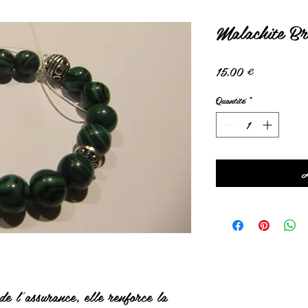
Malachite Br
Prix
15,00 €
Quantité
*
A
de l'assurance, elle renforce la