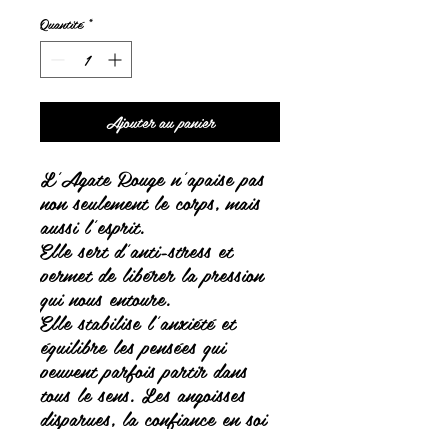
Quantité
*
Ajouter au panier
L'Agate Rouge n'apaise pas
non seulement le corps, mais
aussi l'esprit.
Elle sert d'anti-stress et
permet de libérer la pression
qui nous entoure.
Elle stabilise l'anxiété et
équilibre les pensées qui
peuvent parfois partir dans
tous le sens. Les angoisses
disparues, la confiance en soi
prend place!