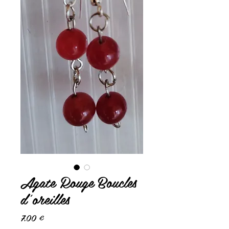
Agate Rouge Boucles
d'oreilles
Prix
7,00 €