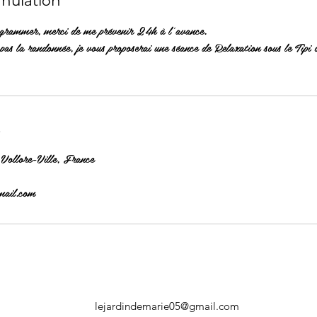
nnulation
ogrammer, merci de me prévenir 24h à l'avance.
pas la randonnée, je vous proposerai une séance de Relaxation sous le Tipi o
s
Vollore-Ville, France
mail.com
lejardindemarie05@gmail.com