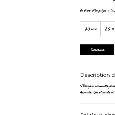
le bien-être jusqu'à la 
30
euros
30 min
3
30 €
0
m
i
Réserver
n
Description d
Thérapie manuelle prati
humain. On stimule et 