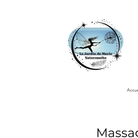
Accue
Massag