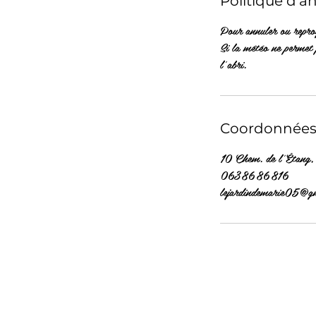
Politique d'a
Pour annuler ou repr
Si la météo ne permet 
l'abri.
Coordonnée
10 Chem. de l'Étang, 
0638686816
lejardindemarie05@g