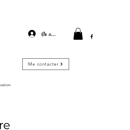
Se connecter
Me contacter
vation
re