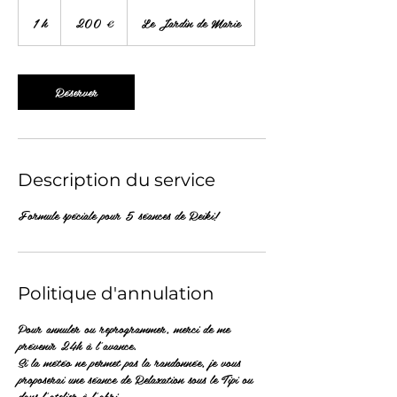
200
euros
1 h
1
200 €
Le Jardin de Marie
Réserver
Description du service
Formule spéciale pour 5 séances de Reiki!
Politique d'annulation
Pour annuler ou reprogrammer, merci de me
prévenir 24h à l'avance.
Si la météo ne permet pas la randonnée, je vous
proposerai une séance de Relaxation sous le Tipi ou
dans l'atelier à l'abri.