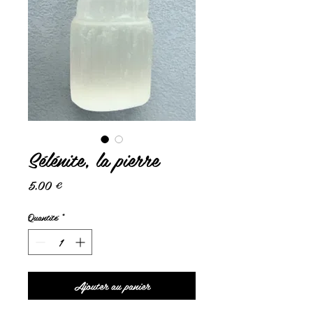
Sélénite, la pierre
Prix
5,00 €
Quantité
*
Ajouter au panier