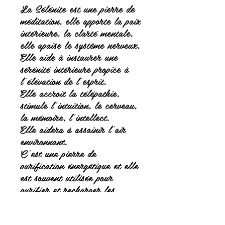
La Sélénite est une pierre de
méditation, elle apporte la paix
intérieure, la clarté mentale,
elle apaise le système nerveux.
Elle aide à instaurer une
sérénité intérieure propice à
l'élévation de l'esprit.
Elle accroît la télépathie,
stimule l'intuition, le cerveau,
la mémoire, l'intellect.
Elle aidera à assainir l'air
environnant.
C'est une pierre de
purification énergétique et elle
est souvent utilisée pour
purifier et recharger les
autres pierres et cristaux.
Aide à avoir une meilleure