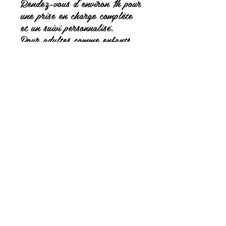
Rendez-vous d'environ 1h pour
une prise en charge complète
et un suivi personnalisé.
Pour adultes comme enfants.
Et vous repartirez avec un
petit roll'on d'huiles
essentielles et de cristaux créé
par mes soins et adapté à vos
besoins (sommeil, stress,
confiance en soi, énergie...)
lejardindemarie05@gmail.com
https://www.naturohero.fr
© 2023 par Le Jardin de Marie. Créé avec Wix.com