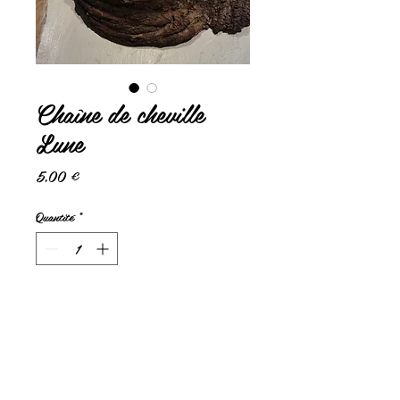
Chaîne de cheville
Lune
Prix
5,00 €
Quantité
*
Ajouter au panier